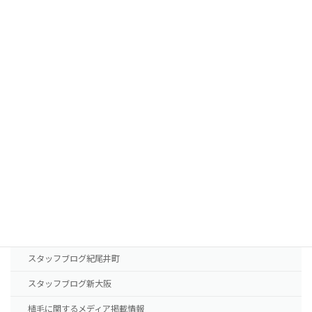
植毛費用・治療薬費用
FUTの移植パターン別費用の目安
FUEの移植パターン別費用の目安
AGA治療薬の費用
診療案内
東京本院
新大阪院
NHTメディカルセンター
ドクター紹介
スタッフブログ紀尾井町
スタッフブログ新大阪
植毛に関するメディア掲載情報