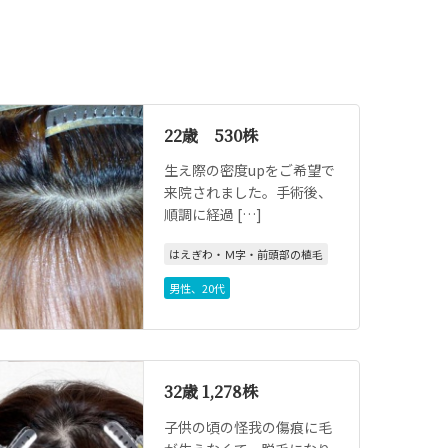
22歳 530株
生え際の密度upをご希望で
来院されました。手術後、
順調に経過 […]
はえぎわ・Ｍ字・前頭部の植毛
男性
、
20代
32歳 1,278株
子供の頃の怪我の傷痕に毛