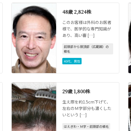
48歳 2,824株
このお客様は外科のお医者
様で、医学的な専門知識が
あり、高い審 […]
前頭部から頭頂部（広範囲）の
植毛
40代
、
男性
29歳 1,800株
生え際を約1.5cm下げて、
左右のＭ字部分も濃くした
いという […]
はえぎわ・Ｍ字・前頭部の植毛