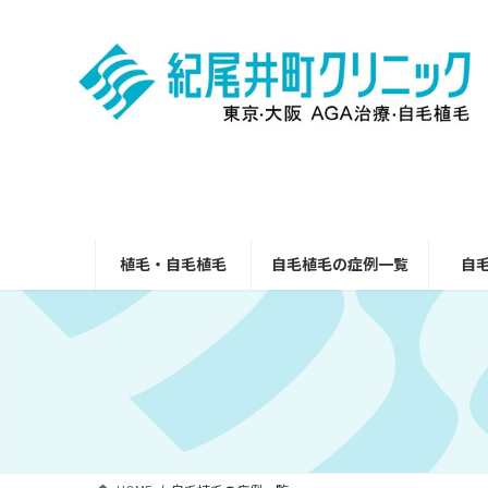
コ
ナ
ン
ビ
テ
ゲ
ン
ー
ツ
シ
へ
ョ
ス
ン
キ
に
ッ
移
プ
動
植毛・自毛植毛
自毛植毛の症例一覧
自