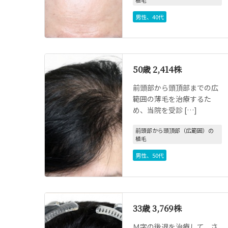
男性
、
40代
50歳 2,414株
前頭部から頭頂部までの広
範囲の薄毛を治療するた
め、当院を受診 […]
前頭部から頭頂部（広範囲）の
植毛
男性
、
50代
33歳 3,769株
Ｍ字の後退を治療して、さ