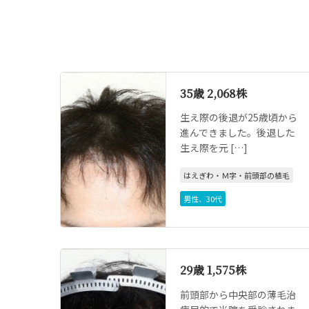
35歳 2,068株
生え際の後退が25歳頃から
進んできました。後退した
生え際を元 […]
はえぎわ・Ｍ字・前頭部の植毛
男性
、
30代
29歳 1,575株
前頭部から中央部の薄毛治