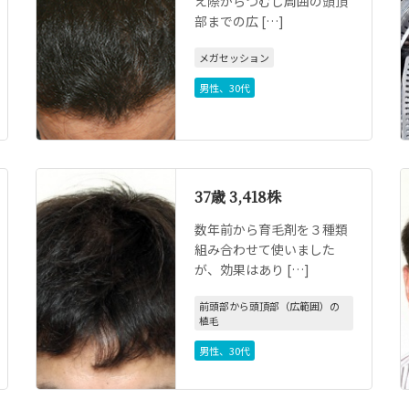
え際からつむじ周囲の頭頂
部までの広 […]
メガセッション
男性
、
30代
37歳 3,418株
数年前から育毛剤を３種類
組み合わせて使いました
が、効果はあり […]
前頭部から頭頂部（広範囲）の
植毛
男性
、
30代