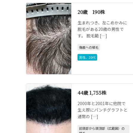
20歳 190株
生まれつき、左こめかみに
脱毛がある20歳の男性で
す。 脱毛範 […]
傷痕への植毛
男性
、
20代
44歳 1,755株
2000年と2001年に他院で
生え際にパンチグラフトと
通常の […]
前頭部から頭頂部（広範囲）の
植毛