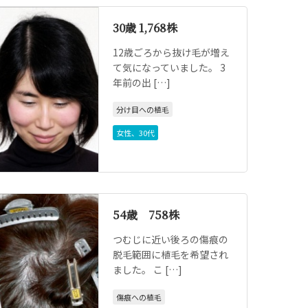
30歳 1,768株
12歳ごろから抜け毛が増え
て気になっていました。 3
年前の出 […]
分け目への植毛
女性
、
30代
54歳 758株
つむじに近い後ろの傷痕の
脱毛範囲に植毛を希望され
ました。 こ […]
傷痕への植毛