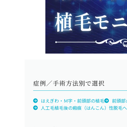
症例／手術方法別で選択
はえぎわ・Ｍ字・前頭部の植毛
前頭部
人工毛植毛後の瘢痕（はんこん）性脱毛