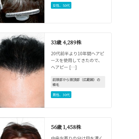
女性
、
50代
33歳 4,289株
20代前半より10年間ヘアピ
ースを使用してきたので、
ヘアピー […]
前頭部から頭頂部（広範囲）の
植毛
男性
、
30代
56歳 1,458株
中央左寄りの分け目を濃く