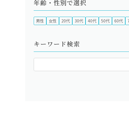
年齢・性別で選択
男性
女性
20代
30代
40代
50代
60代
キーワード検索