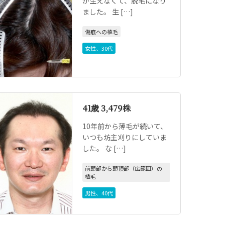
が生えなくて、脱毛になり
ました。 生 […]
傷痕への植毛
女性
、
30代
41歳 3,479株
10年前から薄毛が続いて、
いつも坊主刈りにしていま
した。 な […]
前頭部から頭頂部（広範囲）の
植毛
男性
、
40代