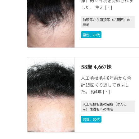
療目的で当院を受診されま
した。 生え […]
前頭部から頭頂部（広範囲）の
植毛
男性
、
20代
58歳 4,667株
人工毛植毛を8年前から合
計15回くり返してきまし
た。 約4年 […]
人工毛植毛後の瘢痕（はんこ
ん）性脱毛への植毛
男性
、
50代