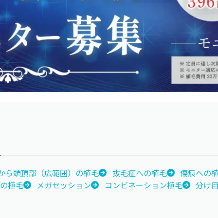
から頭頂部（広範囲）の植毛
抜毛症への植毛
傷痕への
への植毛
メガセッション
コンビネーション植毛
分け