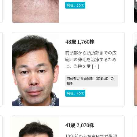
男性
、
20代
48歳 1,760株
前頭部から頭頂部までの広
範囲の薄毛を治療するため
に、当院を受 […]
前頭部から頭頂部（広範囲）の
植毛
男性
、
40代
41歳 2,070株
10年前から左右Ｍ字が後退