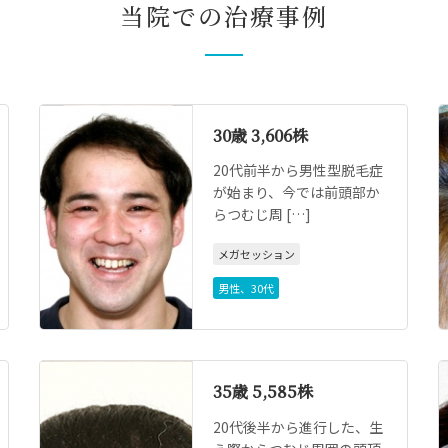
当院での治療事例
30歳 3,606株
20代前半から男性型脱毛症
が始まり、今では前頭部か
らつむじ周 […]
メガセッション
男性
、
30代
35歳 5,585株
20代後半から進行した、生