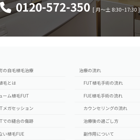
0120-572-350
[ 月〜土 8:30~17:30 
町の自毛植毛治療
治療の流れ
植毛とは
FUT植毛手術の流れ
ューム植毛FUT
FUE植毛手術の流れ
UTメガセッション
カウンセリングの流れ
UTでの縫合の傷跡
治療後の過ごし方
ない植毛FUE
副作用について