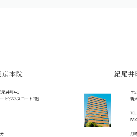
東京本院
紀尾井
紀尾井町4-1
〒5
ー ビジネスコート7階
新
TEL
FAX
0分
月曜