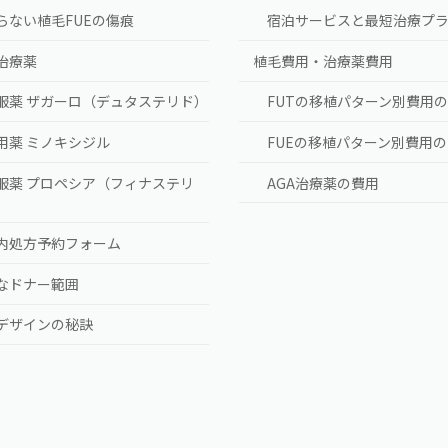
らない植毛FUEの傷痕
宿泊サービスと最短治療プ
A治療薬
植毛費用・治療薬費用
服薬 ザガーロ（デュタステリド）
FUTの移植パターン別費用
用薬 ミノキシジル
FUEの移植パターン別費用
服薬 プロペシア（フィナステリ
AGA治療薬の費用
）
内処方予約フォーム
なドナー範囲
デザインの秘訣