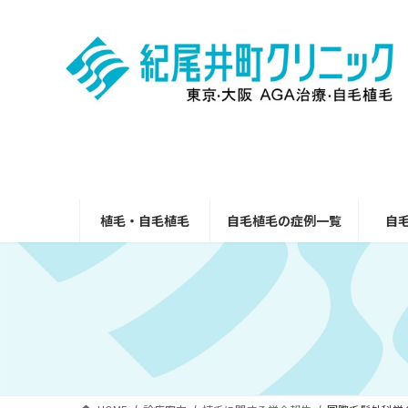
コ
ナ
ン
ビ
テ
ゲ
ン
ー
ツ
シ
へ
ョ
ス
ン
キ
に
ッ
移
プ
動
植毛・自毛植毛
自毛植毛の症例一覧
自