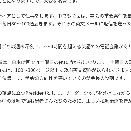
ことになりますので、大変な名誉です。
ティアとして仕事をします。中でも会長は、学会の重要案件を
毎日80～100通届きます。それらの英文メールに返信を送っ
6週間ごとの週末深夜に、3～4時間を超える英語での電話会議が
議は、日本時間では土曜日の夜10時からになります。土曜日の
には、100～300ページ以上に及ぶ英文資料が送られてきま
を決議して、学会の方向性を導いていくのが会長の役割です。
点に立つPresidentとして、リーダーシップを発揮しな
界中の薄毛で悩む患者さんたちのために、正しい植毛治療を普