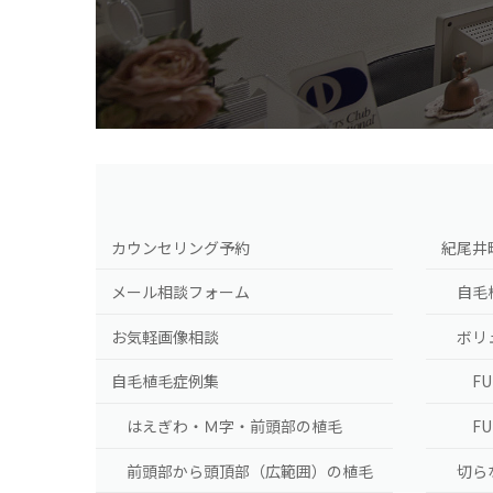
カウンセリング予約
紀尾井
メール相談フォーム
自毛
お気軽画像相談
ボリ
自毛植毛症例集
F
はえぎわ・Ｍ字・前頭部の植毛
F
前頭部から頭頂部（広範囲）の植毛
切ら