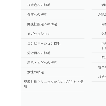
抜毛症への植毛
切
傷痕への植毛
AG
瘢痕性脱毛への植毛
内
メガセッション
外
コンビネーション植毛
内
ド
分け目への植毛
院
眉毛・ヒゲへの植毛
安全
女性の植毛
植毛
紀尾井町クリニックからのお知らせ・情
報