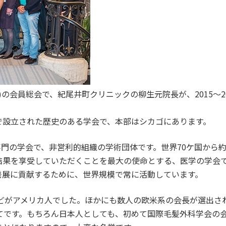
RS)の会員総会で、紀尾井町クリニックの柳生元院長が、2015～201
リカで設立された歴史のある学会で、本部はシカゴにあります。
毛専門の学会で、非営利的組織の学術団体です。世界70ケ国から約
結果を享受していただくことを最大の使命とする、医学の学会
発展に貢献するために、世界規模で常に活動しています。
んどがアメリカ人でした。ほかにも数人の欧米系の会長が選出さ
てです。もちろん日本人としても、初めて国際毛髪外科学会の