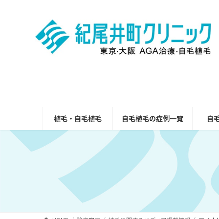
コ
ナ
ン
ビ
テ
ゲ
ン
ー
ツ
シ
へ
ョ
ス
ン
キ
に
ッ
移
プ
動
植毛・自毛植毛
自毛植毛の症例一覧
自