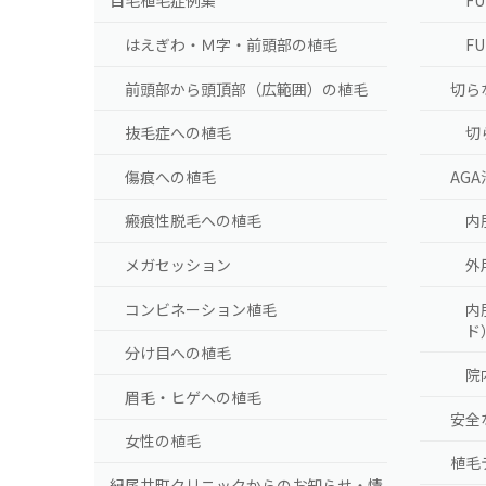
自毛植毛症例集
F
はえぎわ・Ｍ字・前頭部の植毛
F
前頭部から頭頂部（広範囲）の植毛
切ら
抜毛症への植毛
切
傷痕への植毛
AG
瘢痕性脱毛への植毛
内
メガセッション
外
コンビネーション植毛
内
ド
分け目への植毛
院
眉毛・ヒゲへの植毛
安全
女性の植毛
植毛
紀尾井町クリニックからのお知らせ・情