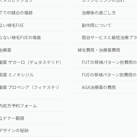
UTメガセッション
カウンセリングの流れ
UTでの縫合の傷跡
治療後の過ごし方
ない植毛FUE
副作用について
らない植毛FUEの傷痕
宿泊サービスと最短治療プ
A治療薬
植毛費用・治療薬費用
服薬 ザガーロ（デュタステリド）
FUTの移植パターン別費用
用薬 ミノキシジル
FUEの移植パターン別費用
服薬 プロペシア（フィナステリ
AGA治療薬の費用
）
内処方予約フォーム
なドナー範囲
デザインの秘訣