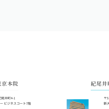
東京本院
紀尾井
紀尾井町4-1
〒5
ー ビジネスコート7階
新