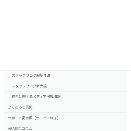
AGA治療薬の費用
診療案内
東京本院
新大阪院
NHTメディカルセンター
ドクター紹介
スタッフブログ紀尾井町
スタッフブログ新大阪
植毛に関するメディア掲載情報
よくあるご質問
サポート掲示板（サービス終了）
AGA植毛コラム