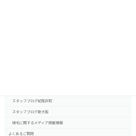
FUTの移植パターン別費用の目安
FUEの移植パターン別費用の目安
AGA治療薬の費用
診療案内
東京本院
新大阪院
NHTメディカルセンター
ドクター紹介
スタッフブログ紀尾井町
スタッフブログ新大阪
植毛に関するメディア掲載情報
よくあるご質問