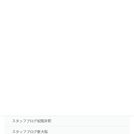
宿泊サービスと最短治療プラン
植毛費用・治療薬費用
FUTの移植パターン別費用の目安
FUEの移植パターン別費用の目安
AGA治療薬の費用
診療案内
東京本院
新大阪院
NHTメディカルセンター
ドクター紹介
スタッフブログ紀尾井町
スタッフブログ新大阪