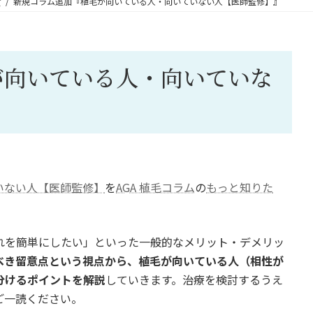
せ
新規コラム追加『植毛が向いている人・向いていない人【医師監修】』
が向いている人・向いていな
いない人【医師監修】
を
AGA 植毛コラム
の
もっと知りた
れを簡単にしたい」といった一般的なメリット・デメリッ
べき留意点という視点から、植毛が向いている人（相性が
分けるポイントを解説
していきます。治療を検討するうえ
ご一読ください。