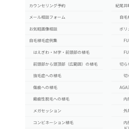
カウンセリング予約
紀尾井
メール相談フォーム
自毛
お気軽画像相談
ボリ
自毛植毛症例集
F
はえぎわ・Ｍ字・前頭部の植毛
F
前頭部から頭頂部（広範囲）の植毛
切ら
抜毛症への植毛
切
傷痕への植毛
AG
瘢痕性脱毛への植毛
内
メガセッション
外
コンビネーション植毛
内
ド