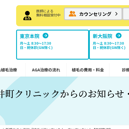
医師による
カウンセリング
無料相談受付中
東京本院
新大阪院
月～土 8:30〜17:30
月～土 8:30〜17:30
日・祝休診(GW除く)
日・祝休診(GW除く)
毛植毛治療
AGA治療の流れ
植毛の費用・料金
診
井町クリニックからのお知らせ