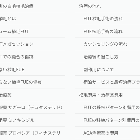
町の自毛植毛治療
治療の流れ
植毛とは
FUT植毛手術の流れ
ューム植毛FUT
FUE植毛手術の流れ
UTメガセッション
カウンセリングの流れ
UTでの縫合の傷跡
治療後の過ごし方
ない植毛FUE
副作用について
らない植毛FUEの傷痕
宿泊サービスと最短治療プ
A治療薬
植毛費用・治療薬費用
服薬 ザガーロ（デュタステリド）
FUTの移植パターン別費用
用薬 ミノキシジル
FUEの移植パターン別費用
服薬 プロペシア（フィナステリ
AGA治療薬の費用
）