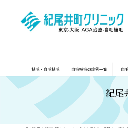
コ
ナ
ン
ビ
テ
ゲ
ン
ー
ツ
シ
へ
ョ
ス
ン
キ
に
ッ
移
プ
動
植毛・自毛植毛
自毛植毛の症例一覧
自
紀尾