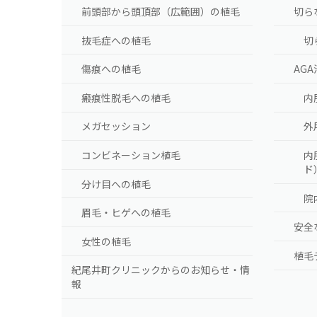
前頭部から頭頂部（広範囲）の植毛
切ら
抜毛症への植毛
切
傷痕への植毛
AG
瘢痕性脱毛への植毛
内
メガセッション
外
コンビネーション植毛
内
ド
分け目への植毛
院
眉毛・ヒゲへの植毛
安全
女性の植毛
植毛
紀尾井町クリニックからのお知らせ・情
報