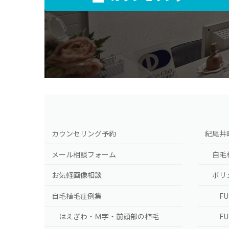
カウンセリング予約
紀尾井
メール相談フォーム
自毛
お気軽画像相談
ボリ
自毛植毛症例集
F
はえぎわ・Ｍ字・前頭部の植毛
F