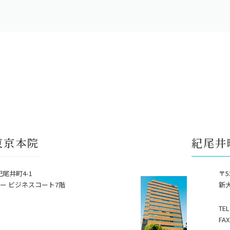
東京本院
紀尾井
紀尾井町4-1
〒5
ー ビジネスコート7階
新
TEL
FAX