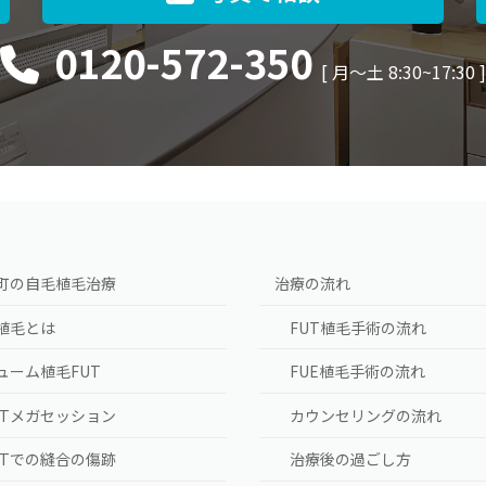
0120-572-350
[ 月〜土 8:30~17:30 
町の自毛植毛治療
治療の流れ
植毛とは
FUT植毛手術の流れ
ューム植毛FUT
FUE植毛手術の流れ
UTメガセッション
カウンセリングの流れ
UTでの縫合の傷跡
治療後の過ごし方