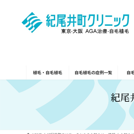
コ
ナ
ン
ビ
テ
ゲ
ン
ー
ツ
シ
へ
ョ
ス
ン
キ
に
ッ
移
プ
動
植毛・自毛植毛
自毛植毛の症例一覧
自
紀尾