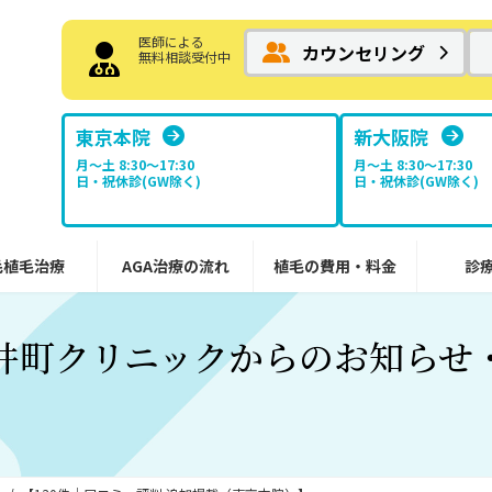
医師による
カウンセリング
無料相談受付中
東京本院
新大阪院
月～土 8:30〜17:30
月～土 8:30〜17:30
日・祝休診(GW除く)
日・祝休診(GW除く)
毛植毛治療
AGA治療の流れ
植毛の費用・料金
診
井町クリニックからのお知らせ