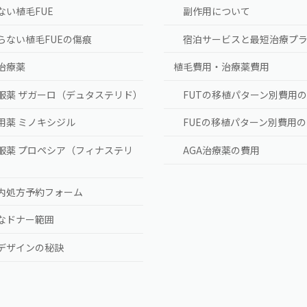
ない植毛FUE
副作用について
らない植毛FUEの傷痕
宿泊サービスと最短治療プ
A治療薬
植毛費用・治療薬費用
服薬 ザガーロ（デュタステリド）
FUTの移植パターン別費用
用薬 ミノキシジル
FUEの移植パターン別費用
服薬 プロペシア（フィナステリ
AGA治療薬の費用
）
内処方予約フォーム
なドナー範囲
デザインの秘訣