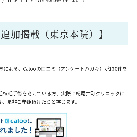
せ
【130件｜口コミ・評判 追加掲載（東京本院）】
判 追加掲載（東京本院）】
による、Calooの口コミ（アンケートハガキ）が130件を
ら自毛植毛手術を考えている方、実際に紀尾井町クリニックに
は、是非ご参照頂けたらと存じます。