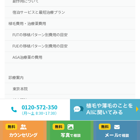
副作用について
宿泊サービスと最短治療プラン
植毛費用・治療薬費用
FUTの移植パターン別費用の目安
FUEの移植パターン別費用の目安
AGA治療薬の費用
診療案内
東京本院
新大阪院
0120-572-350
NHTメディカルセンター
（月〜土 8:30~17:30）
ドクター紹介
カウンセリング
写真で相談
メールで相談
スタッフブログ紀尾井町