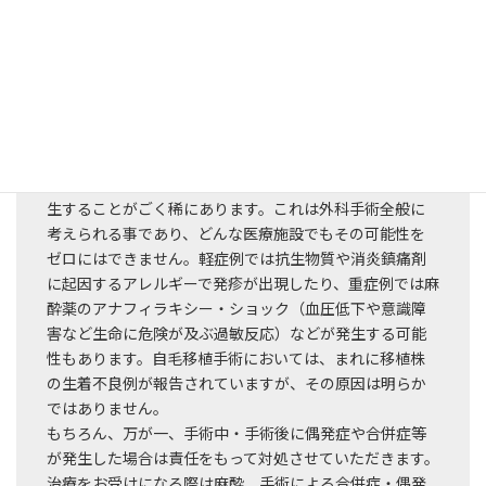
●その他、合併症・偶発症につい
て
手術において、通常ではみられない合併症や偶発症が発
生することがごく稀にあります。これは外科手術全般に
考えられる事であり、どんな医療施設でもその可能性を
ゼロにはできません。軽症例では抗生物質や消炎鎮痛剤
に起因するアレルギーで発疹が出現したり、重症例では麻
酔薬のアナフィラキシー・ショック（血圧低下や意識障
害など生命に危険が及ぶ過敏反応）などが発生する可能
性もあります。自毛移植手術においては、まれに移植株
の生着不良例が報告されていますが、その原因は明らか
ではありません。
もちろん、万が一、手術中・手術後に偶発症や合併症等
が発生した場合は責任をもって対処させていただきます。
治療をお受けになる際は麻酔、手術による合併症・偶発