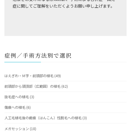
症に関してご理解をいただくようお願い申し上げます。
症例／手術方法別で選択
はえぎわ・Ｍ字・前頭部の植毛 (49)
前頭部から頭頂部（広範囲）の植毛 (62)
抜毛症への植毛 (3)
傷痕への植毛 (6)
人工毛植毛後の瘢痕（はんこん）性脱毛への植毛 (3)
メガセッション (18)