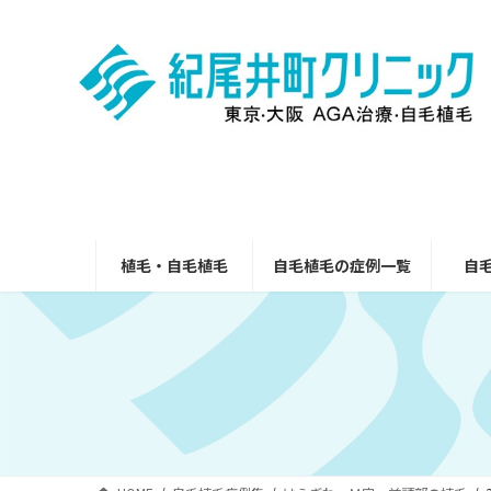
コ
ナ
ン
ビ
テ
ゲ
ン
ー
ツ
シ
へ
ョ
ス
ン
キ
に
ッ
移
プ
動
植毛・自毛植毛
自毛植毛の症例一覧
自