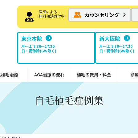
医師による
カウンセリング
無料相談受付中
東京本院
新大阪院
月～土 8:30〜17:30
月～土 8:30〜17:30
日・祝休診(GW除く)
日・祝休診(GW除く)
毛植毛治療
AGA治療の流れ
植毛の費用・料金
診
自毛植毛症例集