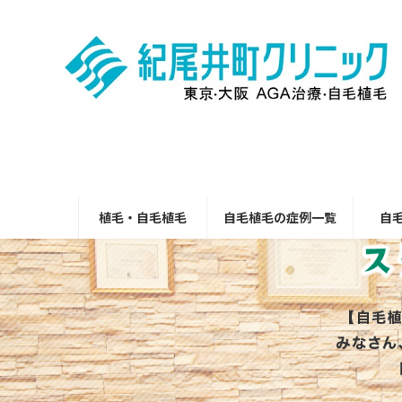
コ
ナ
ン
ビ
テ
ゲ
ン
ー
ツ
シ
へ
ョ
ス
ン
キ
に
ッ
移
プ
動
植毛・自毛植毛
自毛植毛の症例一覧
自