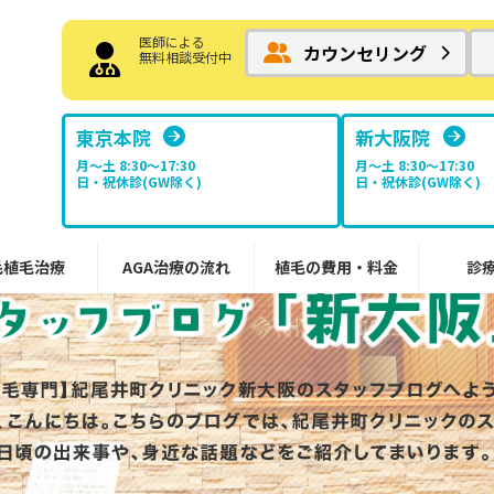
医師による
カウンセリング
無料相談受付中
東京本院
新大阪院
月～土 8:30〜17:30
月～土 8:30〜17:30
日・祝休診(GW除く)
日・祝休診(GW除く)
毛植毛治療
AGA治療の流れ
植毛の費用・料金
診