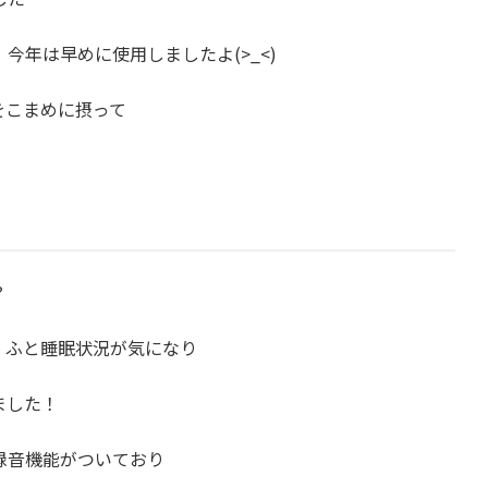
年は早めに使用しましたよ(>_<)
をこまめに摂って
？
、ふと睡眠状況が気になり
ました！
録音機能がついており