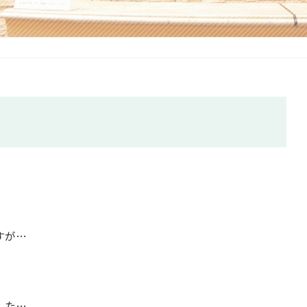
すが…
した…