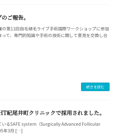
プのご報告。
催の第11回自毛植毛ライブ手術国際ワークショップに参加
まって、専門的知識や手術の技術に関して意見を交換し合
続きを読む
がNHT紀尾井町クリニックで採用されました。
tem（Surgically Advanced Follicular
年3月 […]