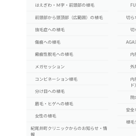
はえぎわ・Ｍ字・前頭部の植毛
F
前頭部から頭頂部（広範囲）の植毛
切ら
抜毛症への植毛
切
傷痕への植毛
AG
瘢痕性脱毛への植毛
内
メガセッション
外
コンビネーション植毛
内
ド
分け目への植毛
院
眉毛・ヒゲへの植毛
安全
女性の植毛
植毛
紀尾井町クリニックからのお知らせ・情
報