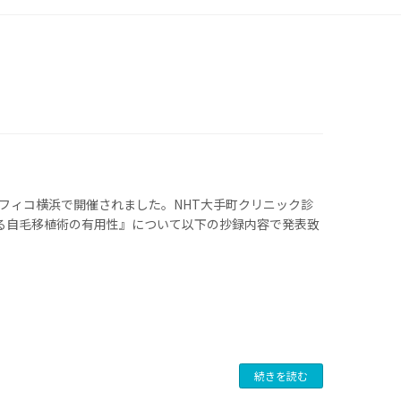
パシフィコ横浜で開催されました。NHT大手町クリニック診
る自毛移植術の有用性』について以下の抄録内容で発表致
続きを読む