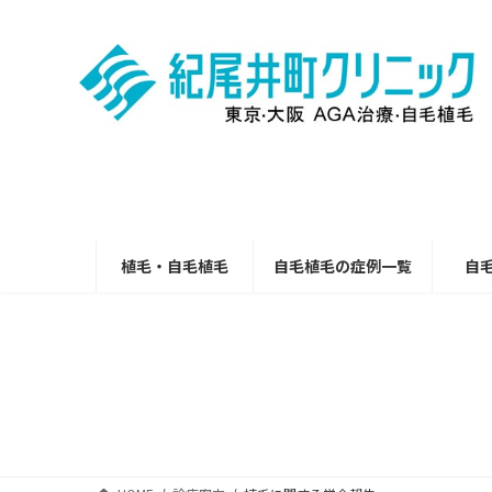
コ
ナ
ン
ビ
テ
ゲ
ン
ー
ツ
シ
へ
ョ
ス
ン
キ
に
ッ
移
プ
動
植毛・自毛植毛
自毛植毛の症例一覧
自