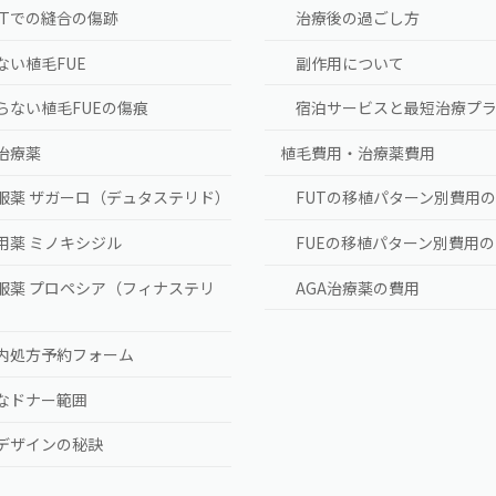
UTでの縫合の傷跡
治療後の過ごし方
ない植毛FUE
副作用について
らない植毛FUEの傷痕
宿泊サービスと最短治療プ
A治療薬
植毛費用・治療薬費用
服薬 ザガーロ（デュタステリド）
FUTの移植パターン別費用
用薬 ミノキシジル
FUEの移植パターン別費用
服薬 プロペシア（フィナステリ
AGA治療薬の費用
）
内処方予約フォーム
なドナー範囲
デザインの秘訣