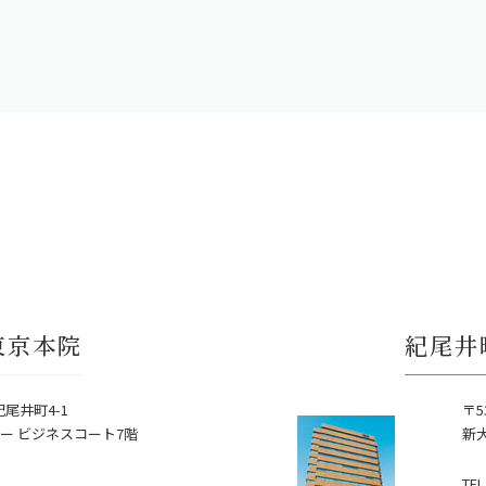
東京本院
紀尾井
紀尾井町4-1
〒5
ー ビジネスコート7階
新
TEL