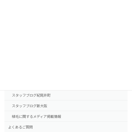
FUTの移植パターン別費用の目安
FUEの移植パターン別費用の目安
AGA治療薬の費用
診療案内
東京本院
新大阪院
NHTメディカルセンター
ドクター紹介
スタッフブログ紀尾井町
スタッフブログ新大阪
植毛に関するメディア掲載情報
よくあるご質問