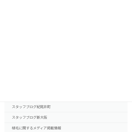
植毛費用・治療薬費用
FUTの移植パターン別費用の目安
FUEの移植パターン別費用の目安
AGA治療薬の費用
診療案内
東京本院
新大阪院
NHTメディカルセンター
ドクター紹介
スタッフブログ紀尾井町
スタッフブログ新大阪
植毛に関するメディア掲載情報