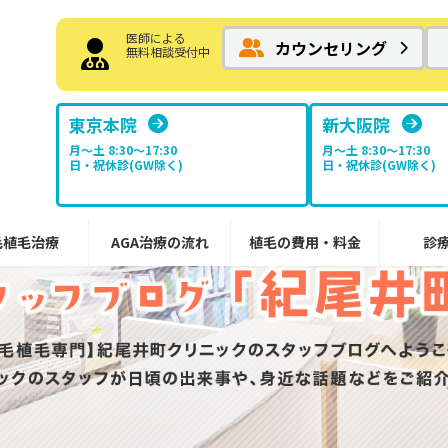
医師による
カウンセリング
無料相談受付中
東京本院
新大阪院
月～土 8:30〜17:30
月～土 8:30〜17:30
日・祝休診(GW除く)
日・祝休診(GW除く)
毛植毛治療
AGA治療の流れ
植毛の費用・料金
診