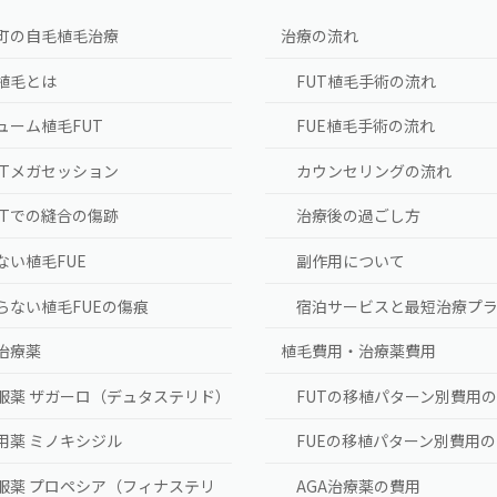
町の自毛植毛治療
治療の流れ
植毛とは
FUT植毛手術の流れ
ューム植毛FUT
FUE植毛手術の流れ
UTメガセッション
カウンセリングの流れ
UTでの縫合の傷跡
治療後の過ごし方
ない植毛FUE
副作用について
らない植毛FUEの傷痕
宿泊サービスと最短治療プ
A治療薬
植毛費用・治療薬費用
服薬 ザガーロ（デュタステリド）
FUTの移植パターン別費用
用薬 ミノキシジル
FUEの移植パターン別費用
服薬 プロペシア（フィナステリ
AGA治療薬の費用