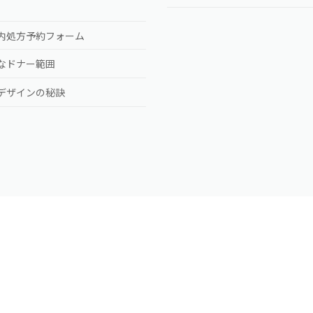
）
内処方予約フォーム
なドナー範囲
デザインの秘訣