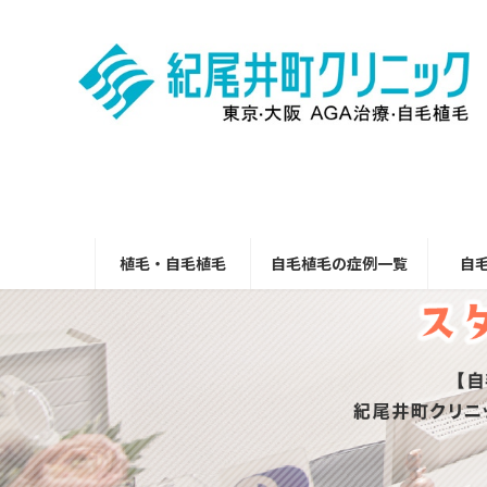
コ
ナ
ン
ビ
テ
ゲ
ン
ー
ツ
シ
へ
ョ
ス
ン
キ
に
ッ
移
プ
動
植毛・自毛植毛
自毛植毛の症例一覧
自