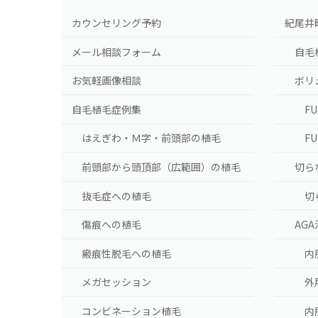
カウンセリング予約
紀尾井
メール相談フォーム
自毛
お気軽画像相談
ボリ
自毛植毛症例集
F
はえぎわ・Ｍ字・前頭部の植毛
F
前頭部から頭頂部（広範囲）の植毛
切ら
抜毛症への植毛
切
傷痕への植毛
AG
瘢痕性脱毛への植毛
内
メガセッション
外
コンビネーション植毛
内