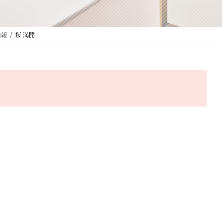
情報
桜 満開