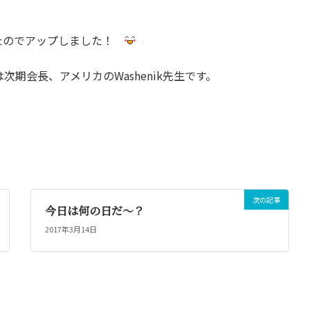
たのでアップしました！
期会長、アメリカのWashenik先生です。
次の記事
今日は何の日だ～？
2017年3月14日