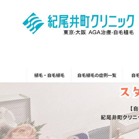
コ
ナ
ン
ビ
テ
ゲ
ン
ー
ツ
シ
へ
ョ
ス
ン
キ
に
ッ
移
プ
動
植毛・自毛植毛
自毛植毛の症例一覧
自