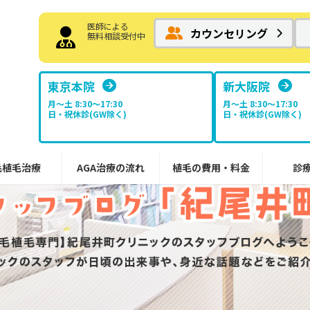
医師による
カウンセリング
無料相談受付中
東京本院
新大阪院
月～土 8:30〜17:30
月～土 8:30〜17:30
日・祝休診(GW除く)
日・祝休診(GW除く)
毛植毛治療
AGA治療の流れ
植毛の費用・料金
診