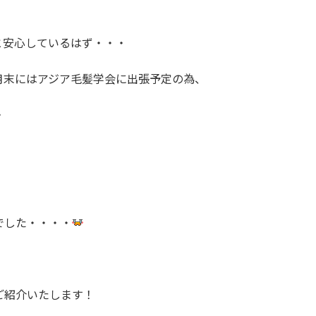
と安心しているはず・・・
月末にはアジア毛髪学会に出張予定の為、
・
でした・・・・
ご紹介いたします！