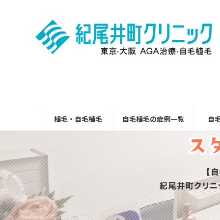
コ
ナ
ン
ビ
テ
ゲ
ン
ー
ツ
シ
へ
ョ
ス
ン
キ
に
ッ
移
プ
動
植毛・自毛植毛
自毛植毛の症例一覧
自