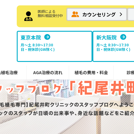
医師による
カウンセリング
無料相談受付中
東京本院
新大阪院
月～土 8:30〜17:30
月～土 8:30〜17:30
日・祝休診(GW除く)
日・祝休診(GW除く)
毛植毛治療
AGA治療の流れ
植毛の費用・料金
診