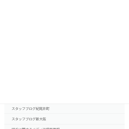
植毛費用・治療薬費用
FUTの移植パターン別費用の目安
FUEの移植パターン別費用の目安
AGA治療薬の費用
診療案内
東京本院
新大阪院
NHTメディカルセンター
ドクター紹介
スタッフブログ紀尾井町
スタッフブログ新大阪