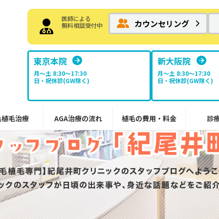
医師による
カウンセリング
無料相談受付中
東京本院
新大阪院
月～土 8:30〜17:30
月～土 8:30〜17:30
日・祝休診(GW除く)
日・祝休診(GW除く)
毛植毛治療
AGA治療の流れ
植毛の費用・料金
診