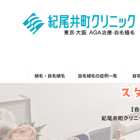
コ
ナ
ン
ビ
テ
ゲ
ン
ー
ツ
シ
へ
ョ
ス
ン
キ
に
ッ
移
プ
動
植毛・自毛植毛
自毛植毛の症例一覧
自