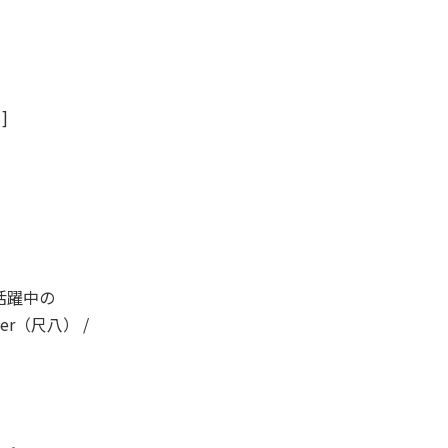
1]
活躍中の
bner（尺八） /