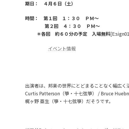
期日： ４月６日（土）
時間： 第１回 １：３０ ＰＭ～
第２回 ４：３０ ＰＭ～
＊各回 約６０分の予定 入場無料
[E:sign0
イベント情報
出演者は、邦楽の世界にとどまることなく幅広く
Curtis Patterson（箏・十七弦箏） / Bruce Hue
梶ヶ野 亜生（箏・十七弦箏）だそうです。