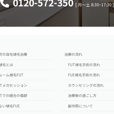
0120-572-350
[ 月〜土 8:30~17:30 
町の自毛植毛治療
治療の流れ
植毛とは
FUT植毛手術の流れ
ューム植毛FUT
FUE植毛手術の流れ
UTメガセッション
カウンセリングの流れ
UTでの縫合の傷跡
治療後の過ごし方
ない植毛FUE
副作用について