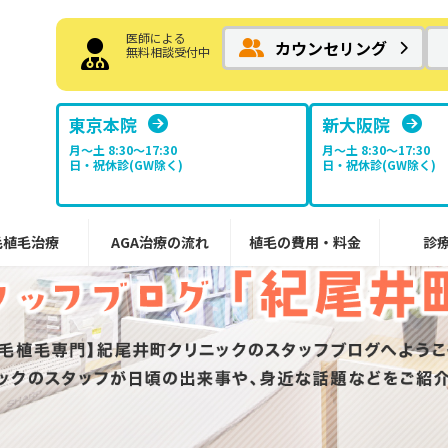
医師による
カウンセリング
無料相談受付中
東京本院
新大阪院
月～土 8:30〜17:30
月～土 8:30〜17:30
日・祝休診(GW除く)
日・祝休診(GW除く)
毛植毛治療
AGA治療の流れ
植毛の費用・料金
診