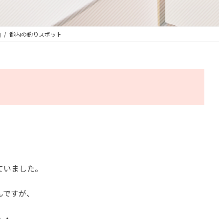
内
都内の釣りスポット
ていました。
んですが、
・・