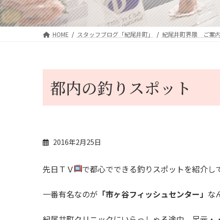
HOME
スタッフブログ「紀尾井町」
紀尾井町界隈 ご案
都内の釣りスポット
2016年2月25日
先日ＴＶ
で都心でできる釣りスポットを紹介し
一番有名なのが
「市ヶ谷フィッシュセンター」
な
紀尾井町クリニックにいらっしゃる途中、足元・