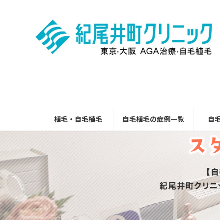
コ
ナ
ン
ビ
テ
ゲ
ン
ー
ツ
シ
へ
ョ
ス
ン
キ
に
ッ
移
プ
動
植毛・自毛植毛
自毛植毛の症例一覧
自