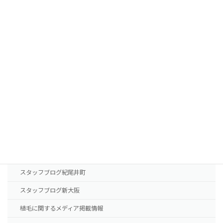
FUTの移植パターン別費用の目安
FUEの移植パターン別費用の目安
AGA治療薬の費用
診療案内
東京本院
新大阪院
NHTメディカルセンター
ドクター紹介
スタッフブログ紀尾井町
スタッフブログ新大阪
植毛に関するメディア掲載情報