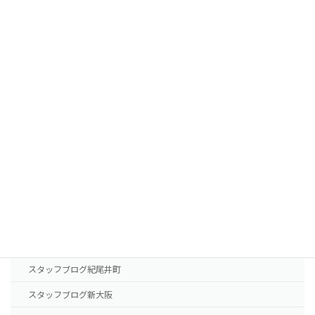
植毛費用・治療薬費用
FUTの移植パターン別費用の目安
FUEの移植パターン別費用の目安
AGA治療薬の費用
診療案内
東京本院
新大阪院
NHTメディカルセンター
ドクター紹介
スタッフブログ紀尾井町
スタッフブログ新大阪