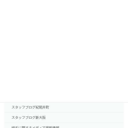
植毛費用・治療薬費用
FUTの移植パターン別費用の目安
FUEの移植パターン別費用の目安
AGA治療薬の費用
診療案内
東京本院
新大阪院
NHTメディカルセンター
ドクター紹介
スタッフブログ紀尾井町
スタッフブログ新大阪
植毛に関するメディア掲載情報