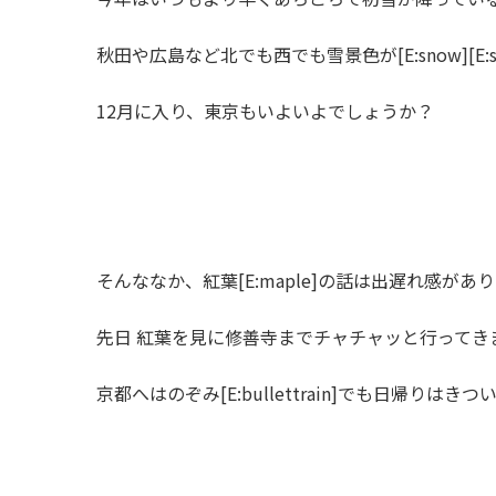
秋田や広島など北でも西でも雪景色が[E:snow][E:sno
12月に入り、東京もいよいよでしょうか？
そんななか、紅葉[E:maple]の話は出遅れ感があ
先日 紅葉を見に修善寺までチャチャッと行ってきました。[E
京都へはのぞみ[E:bullettrain]でも日帰りはきついです