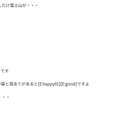
しだけ富士山が・・・
うです
と耳あてがあると[E:happy01][E:good]ですよ
に・・・