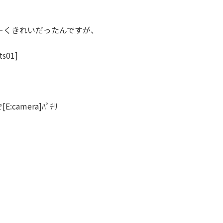
ーくきれいだったんですが、
01]
camera]
ﾊﾟﾁﾘ