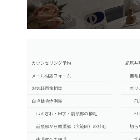
カウンセリング予約
紀尾井
メール相談フォーム
自毛
お気軽画像相談
ボリ
自毛植毛症例集
F
はえぎわ・Ｍ字・前頭部の植毛
F
前頭部から頭頂部（広範囲）の植毛
切ら
抜毛症への植毛
切