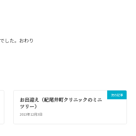
話でした。
おわり
次の記事
お出迎え（紀尾井町クリニックのミニ
ツリー）
2013年12月3日