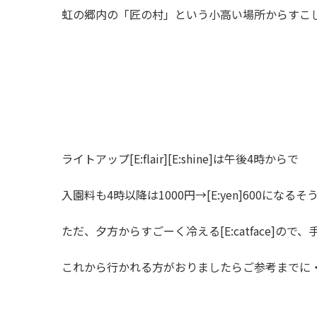
虹の郷内の「匠の村」という小高い場所からすこ
ライトアップ[E:flair][E:shine]は午後4時からで
入園料も4時以降は1000円→[E:yen]600になるそ
ただ、夕方からすごーく冷える[E:catface]ので、手袋
これから行かれる方がおりましたらご参考まで