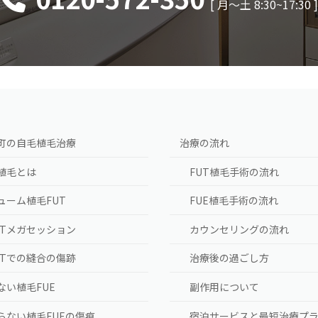
[ 月〜土 8:30~17:30 
町の自毛植毛治療
治療の流れ
植毛とは
FUT植毛手術の流れ
ューム植毛FUT
FUE植毛手術の流れ
UTメガセッション
カウンセリングの流れ
UTでの縫合の傷跡
治療後の過ごし方
ない植毛FUE
副作用について
らない植毛FUEの傷痕
宿泊サービスと最短治療プ