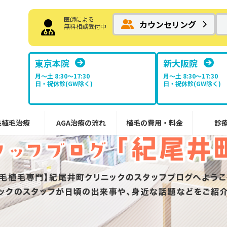
医師による
カウンセリング
無料相談受付中
東京本院
新大阪院
月～土 8:30〜17:30
月～土 8:30〜17:30
日・祝休診(GW除く)
日・祝休診(GW除く)
毛植毛治療
AGA治療の流れ
植毛の費用・料金
診