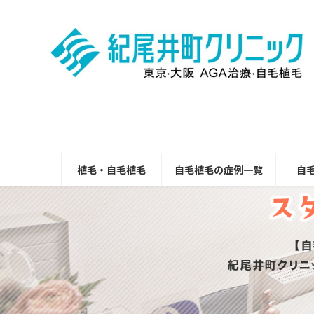
コ
ナ
ン
ビ
テ
ゲ
ン
ー
ツ
シ
へ
ョ
ス
ン
キ
に
ッ
移
プ
動
植毛・自毛植毛
自毛植毛の症例一覧
自