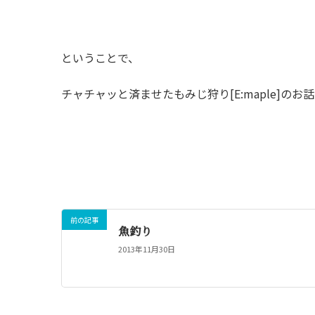
ということで、
チャチャッと済ませたもみじ狩り[E:maple]のお
前の記事
魚釣り
2013年11月30日