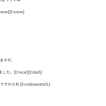
w][E:snow]
りますが、
:rvcar][E:dash]
からね [E:coldsweats01]