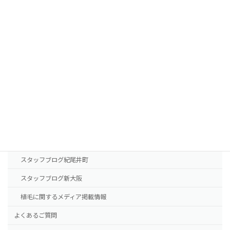
FUEの移植パターン別費用の目安
AGA治療薬の費用
診療案内
東京本院
新大阪院
NHTメディカルセンター
ドクター紹介
スタッフブログ紀尾井町
スタッフブログ新大阪
植毛に関するメディア掲載情報
よくあるご質問