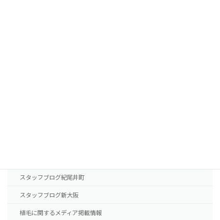
植毛費用・治療薬費用
FUTの移植パターン別費用の目安
FUEの移植パターン別費用の目安
AGA治療薬の費用
診療案内
東京本院
新大阪院
NHTメディカルセンター
ドクター紹介
スタッフブログ紀尾井町
スタッフブログ新大阪
植毛に関するメディア掲載情報