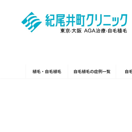
コ
ナ
ン
ビ
テ
ゲ
ン
ー
ツ
シ
へ
ョ
ス
ン
キ
に
ッ
移
プ
動
植毛・自毛植毛
自毛植毛の症例一覧
自