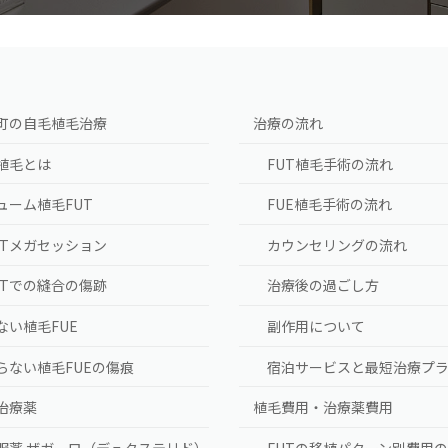
町の自毛植毛治療
治療の流れ
植毛とは
FUT植毛手術の流れ
ューム植毛FUT
FUE植毛手術の流れ
UTメガセッション
カウンセリングの流れ
UTでの縫合の傷跡
治療後の過ごし方
ない植毛FUE
副作用について
らない植毛FUEの傷痕
宿泊サービスと最短治療プ
A治療薬
植毛費用・治療薬費用
服薬 ザガーロ（デュタステリド）
FUTの移植パターン別費用