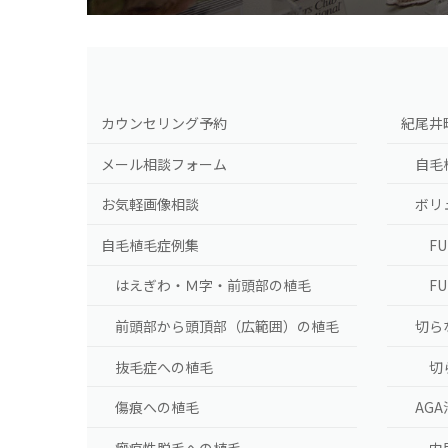
カウンセリング予約
紀尾井
メール相談フォーム
自毛
お気軽画像相談
ボリ
自毛植毛症例集
F
はえぎわ・Ｍ字・前頭部の植毛
F
前頭部から頭頂部（広範囲）の植毛
切ら
抜毛症への植毛
切
傷痕への植毛
AG
瘢痕性脱毛への植毛
内