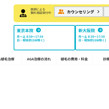
医師による
カウンセリング
無料相談受付中
東京本院
新大阪院
月～土 8:30〜17:30
月～土 8:30〜17:30
日・祝休診(GW除く)
日・祝休診(GW除く)
毛植毛治療
AGA治療の流れ
植毛の費用・料金
診