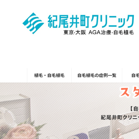
コ
ナ
ン
ビ
テ
ゲ
ン
ー
ツ
シ
へ
ョ
ス
ン
キ
に
ッ
移
プ
動
植毛・自毛植毛
自毛植毛の症例一覧
自