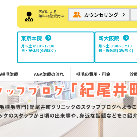
医師による
カウンセリング
無料相談受付中
東京本院
新大阪院
月～土 8:30〜17:30
月～土 8:30〜17:30
日・祝休診(GW除く)
日・祝休診(GW除く)
毛植毛治療
AGA治療の流れ
植毛の費用・料金
診