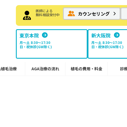
医師による
カウンセリング
無料相談受付中
東京本院
新大阪院
月～土 8:30〜17:30
月～土 8:30〜17:30
日・祝休診(GW除く)
日・祝休診(GW除く)
毛植毛治療
AGA治療の流れ
植毛の費用・料金
診