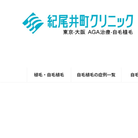
コ
ナ
ン
ビ
テ
ゲ
ン
ー
ツ
シ
へ
ョ
ス
ン
キ
に
ッ
移
プ
動
植毛・自毛植毛
自毛植毛の症例一覧
自