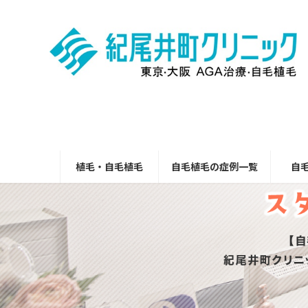
コ
ナ
ン
ビ
テ
ゲ
ン
ー
ツ
シ
へ
ョ
ス
ン
キ
に
ッ
移
プ
動
植毛・自毛植毛
自毛植毛の症例一覧
自