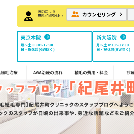
医師による
カウンセリング
無料相談受付中
東京本院
新大阪院
月～土 8:30〜17:30
月～土 8:30〜17:30
日・祝休診(GW除く)
日・祝休診(GW除く)
毛植毛治療
AGA治療の流れ
植毛の費用・料金
診