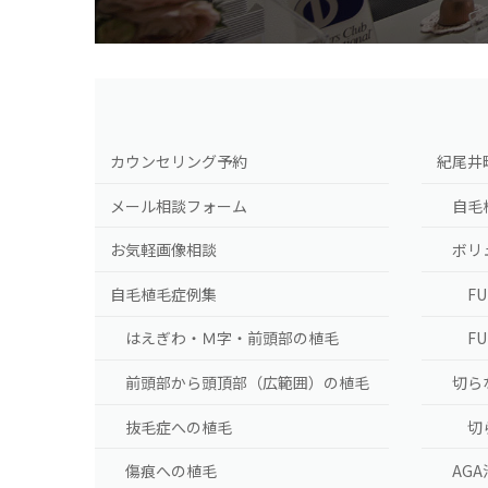
カウンセリング予約
紀尾井
メール相談フォーム
自毛
お気軽画像相談
ボリ
自毛植毛症例集
F
はえぎわ・Ｍ字・前頭部の植毛
F
前頭部から頭頂部（広範囲）の植毛
切ら
抜毛症への植毛
切
傷痕への植毛
AG