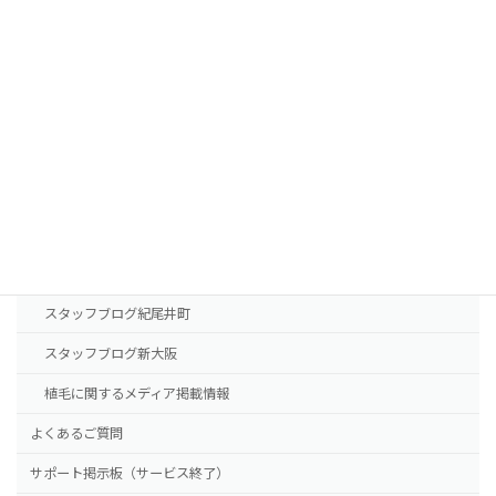
FUEの移植パターン別費用の目安
AGA治療薬の費用
診療案内
東京本院
新大阪院
NHTメディカルセンター
ドクター紹介
スタッフブログ紀尾井町
スタッフブログ新大阪
植毛に関するメディア掲載情報
よくあるご質問
サポート掲示板（サービス終了）