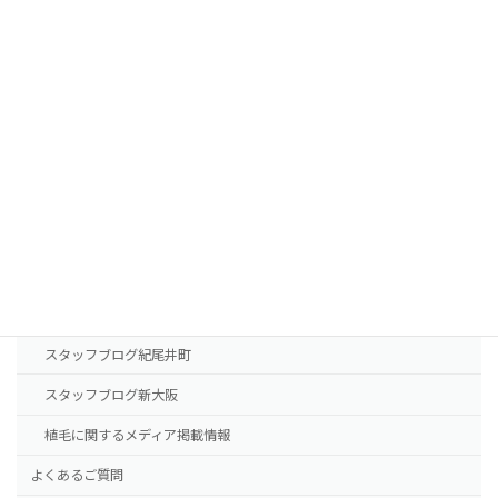
FUTの移植パターン別費用の目安
FUEの移植パターン別費用の目安
AGA治療薬の費用
診療案内
東京本院
新大阪院
NHTメディカルセンター
ドクター紹介
スタッフブログ紀尾井町
スタッフブログ新大阪
植毛に関するメディア掲載情報
よくあるご質問