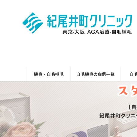
コ
ナ
ン
ビ
テ
ゲ
ン
ー
ツ
シ
へ
ョ
ス
ン
キ
に
ッ
移
プ
動
植毛・自毛植毛
自毛植毛の症例一覧
自