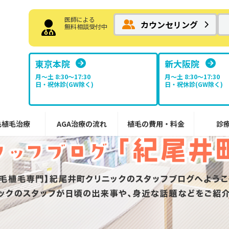
医師による
カウンセリング
無料相談受付中
東京本院
新大阪院
月～土 8:30〜17:30
月～土 8:30〜17:30
日・祝休診(GW除く)
日・祝休診(GW除く)
毛植毛治療
AGA治療の流れ
植毛の費用・料金
診