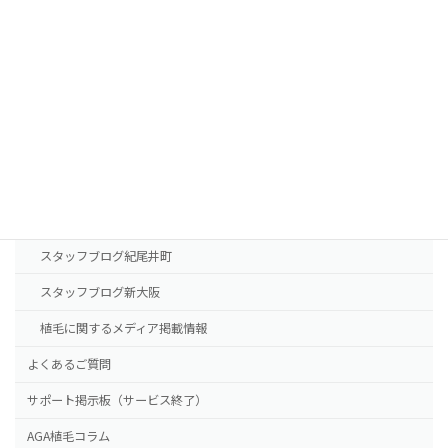
AGA治療薬の費用
診療案内
東京本院
新大阪院
NHTメディカルセンター
ドクター紹介
スタッフブログ紀尾井町
スタッフブログ新大阪
植毛に関するメディア掲載情報
よくあるご質問
サポート掲示板（サービス終了）
AGA植毛コラム