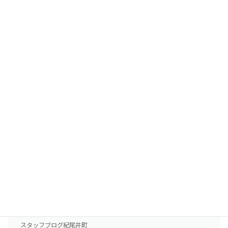
副作用について
宿泊サービスと最短治療プラン
植毛費用・治療薬費用
FUTの移植パターン別費用の目安
FUEの移植パターン別費用の目安
AGA治療薬の費用
診療案内
東京本院
新大阪院
NHTメディカルセンター
ドクター紹介
スタッフブログ紀尾井町