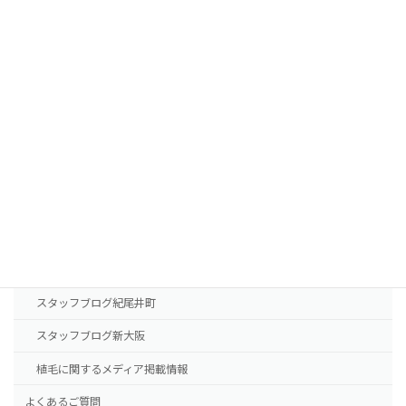
FUTの移植パターン別費用の目安
FUEの移植パターン別費用の目安
AGA治療薬の費用
診療案内
東京本院
新大阪院
NHTメディカルセンター
ドクター紹介
スタッフブログ紀尾井町
スタッフブログ新大阪
植毛に関するメディア掲載情報
よくあるご質問