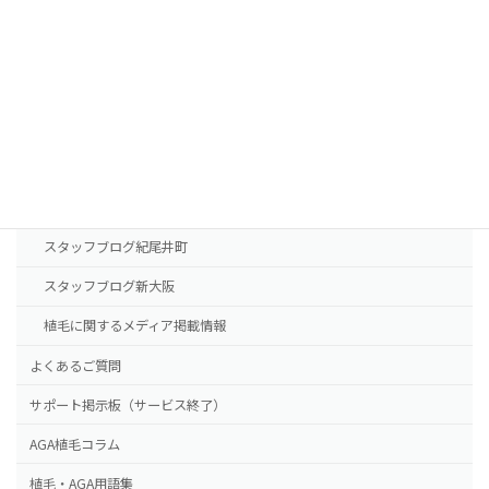
診療案内
東京本院
新大阪院
NHTメディカルセンター
ドクター紹介
スタッフブログ紀尾井町
スタッフブログ新大阪
植毛に関するメディア掲載情報
よくあるご質問
サポート掲示板（サービス終了）
AGA植毛コラム
植毛・AGA用語集