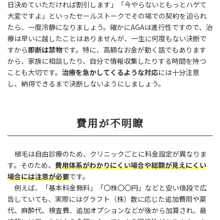
日決めていただければ割引します」「今やらないともっとハゲて
大変ですよ」といったセールストークでその場での契約を迫られ
たら、一度冷静になりましょう。確かにAGAは進行性ですので、治
療は早いに越したことはありませんが、一生に何度もない決断で
すから
即断は禁物
です。特に、高額なお金が動く話でもあります
から、家族に相談したり、自分で情報収集したりする時間を持つ
ことも大切です。
治療を急かしてくるような対応
には十分注意
し、納得できるまで決断しないようにしましょう。
費用が不明瞭
植毛は自由診療のため、クリニックごとに料金設定が異なりま
す。そのため、
費用体系がわかりにくい場合や総額が見えにくい
場合には注意が必要
です。
例えば、「基本料金無料」「〇株〇〇円」などと安い値段で広
告していても、実際にはグラフト（株）数に応じた追加費用や薬
代、麻酔代、検査費、追加オプションなどが後から加算され、最