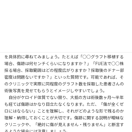
ります。そして、「メスのように切らない」のですが、かわりに専
用の筒状の刃の付いた器具を用いて皮膚を「くり抜いて」いきま
す。
FUT法でどの程度の長さ・太さの傷になるかは、採取するグラ
フト数や医師の縫合技術によっても変わります。通常縫合よりも傷
を目立たなくするトリコフィティック縫合法のような縫合技術を
採用しているか否かも傷跡の目立ち方に影響します。
カウンセリングでは、「自分のケースでは傷がどうなるのか」
を具体的に尋ねてみましょう。たとえば「○○グラフト移植する
場合、傷跡は何センチくらいになりますか？」「FUE法で○○株
採る場合、採取範囲はどの程度広がりますか？採取後のドナー部
密度は問題ないですか？」といった質問です。可能であれば、そ
のクリニックで実際に同程度のグラフト数を採取した患者さんの
術後写真を見せてもらうとイメージしやすいでしょう。
自分がケロイド体質でない限り、大抵の方は術後数ヶ月～半年
も経てば傷跡はかなり目立たなくなります。ただ、「傷が全くゼ
ロにはならない」ことを理解し、それがどのような形で残るのか
理解・納得しておくことが大切です。傷跡に関する説明が曖昧な
クリニックや、「絶対に傷が見えません・残りません」と断言す
るような場合には注意しましょう。