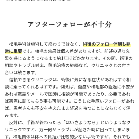
アフターフォローが不十分
植毛手術は施術して終わりではなく、
術後のフォロー体制も非
常に重要
です。植毛の効果は個人差がありますが、前述の通り効
果を感じるようになるまで約1年ほどかかります。その間、術後の
相談やトラブル対応、薄毛治療の継続など、クリニックとの付き
合いは続きます。
信頼できるクリニックは、術後に気になる症状があればすぐ相
談に乗ってくれるはずです。例えば、傷痕や植毛部の経過に不安が
あれば電話やメールで医師に相談が可能であったり、必要であれ
ば実際に診てもらう事も可能です。こうした手厚いフォローがあれ
ば、患者さんも不安を抱えたまま経過を待つことにならなくて済
みます。
反対に、手術が終わったら「はいさようなら」というようなク
リニックですと、万一何かトラブルが起きた時に困ってしまいま
す。植毛自体は体への負担が比較的少ない手術ですが、それでも