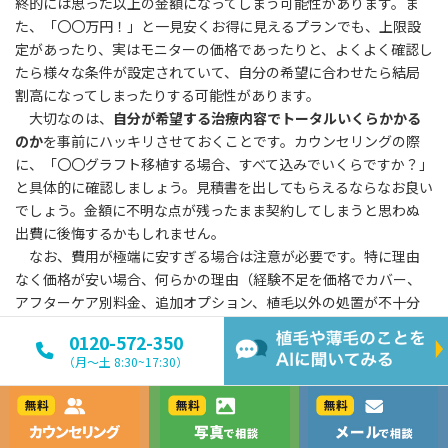
終的には思った以上の金額になってしまう可能性があります。ま
た、「〇〇万円！」と一見安くお得に見えるプランでも、上限設
定があったり、実はモニターの価格であったりと、よくよく確認し
たら様々な条件が設定されていて、自分の希望に合わせたら結局
割高になってしまったりする可能性があります。
大切なのは、
自分が希望する治療内容でトータルいくらかかる
のか
を事前にハッキリさせておくことです。カウンセリングの際
に、「〇〇グラフト移植する場合、すべて込みでいくらですか？」
と具体的に確認しましょう。見積書を出してもらえるならなお良い
でしょう。金額に不明な点が残ったまま契約してしまうと思わぬ
出費に後悔するかもしれません。
なお、費用が極端に安すぎる場合は注意が必要です。特に理由
なく価格が安い場合、何らかの理由（経験不足を価格でカバー、
アフターケア別料金、追加オプション、植毛以外の処置が不十分
など）があるかもしれません。価格だけに飛びつかず、内容との
0120-572-350
バランスを見て納得がいくまで質問して判断しましょう。
（月〜土 8:30~17:30）
カウンセリング
写真で相談
メールで相談
その他